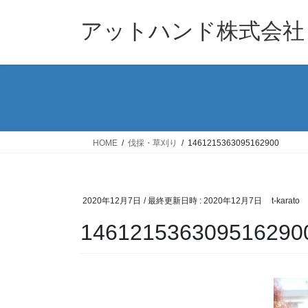
コ
ナ
ン
ビ
アットハンド株式会社
テ
ゲ
ン
ー
ツ
シ
へ
ョ
ス
ン
キ
に
ッ
移
HOME
伐採・草刈り
1461215363095162900
プ
動
2020年12月7日
/ 最終更新日時 :
2020年12月7日
t-karato
146121536309516290