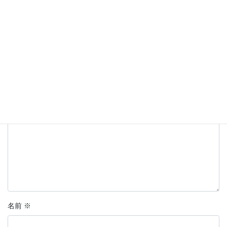
コメントを残す
メールアドレスが公開されることはありません。
※
が付いている
欄は必須項目です
コメント
※
名前
※